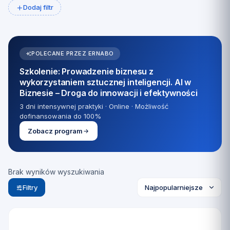
Dodaj filtr
POLECANE PRZEZ ERNABO
Szkolenie: Prowadzenie biznesu z
wykorzystaniem sztucznej inteligencji. AI w
Biznesie – Droga do innowacji i efektywności
3 dni intensywnej praktyki · Online · Możliwość
dofinansowania do 100%
Zobacz program
Brak wyników wyszukiwania
Filtry