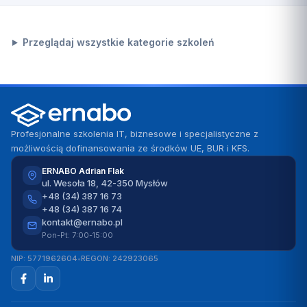
Przeglądaj wszystkie kategorie szkoleń
Profesjonalne szkolenia IT, biznesowe i specjalistyczne z
możliwością dofinansowania ze środków UE, BUR i KFS.
ERNABO Adrian Flak
ul. Wesoła 18, 42-350 Mysłów
+48 (34) 387 16 73
+48 (34) 387 16 74
kontakt@ernabo.pl
Pon-Pt: 7:00-15:00
NIP: 5771962604
•
REGON: 242923065