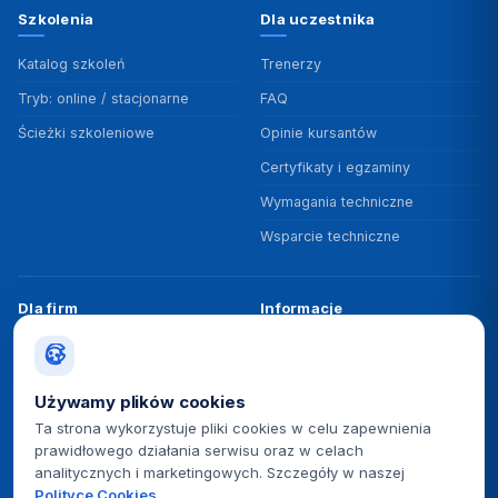
Szkolenia
Dla uczestnika
Katalog szkoleń
Trenerzy
Tryb: online / stacjonarne
FAQ
Ścieżki szkoleniowe
Opinie kursantów
Certyfikaty i egzaminy
Wymagania techniczne
Wsparcie techniczne
Dla firm
Informacje
Szkolenia zamknięte
O nas
Programy rozwojowe
Dofinansowania
Używamy plików cookies
Badanie potrzeb
Polityka jakości ISO 9001
Ta strona wykorzystuje pliki cookies w celu zapewnienia
prawidłowego działania serwisu oraz w celach
Rezerwacja terminu
BUR / PIFS
analitycznych i marketingowych. Szczegóły w naszej
Case studies B2B
Kontakt
Polityce Cookies
.