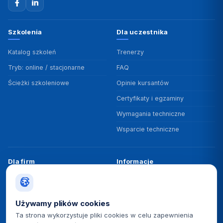
Szkolenia
Dla uczestnika
Katalog szkoleń
Trenerzy
Tryb: online / stacjonarne
FAQ
Ścieżki szkoleniowe
Opinie kursantów
Certyfikaty i egzaminy
Wymagania techniczne
Wsparcie techniczne
Dla firm
Informacje
Szkolenia zamknięte
O nas
Programy rozwojowe
Dofinansowania
Używamy plików cookies
Badanie potrzeb
Polityka jakości ISO 9001
Ta strona wykorzystuje pliki cookies w celu zapewnienia