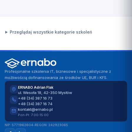
Przeglądaj wszystkie kategorie szkoleń
Profesjonalne szkolenia IT, biznesowe i specjalistyczne z
możliwością dofinansowania ze środków UE, BUR i KFS.
ERNABO Adrian Flak
ul. Wesoła 18, 42-350 Mysłów
+48 (34) 387 16 73
+48 (34) 387 16 74
kontakt@ernabo.pl
Pon-Pt: 7:00-15:00
NIP: 5771962604
•
REGON: 242923065