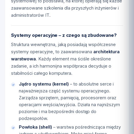
systemowej to podstawa, na której opierają się każde
zaawansowane szkolenia dla przyszłych inżynierów i
administratorów IT.
Systemy operacyjne – z czego są zbudowane?
Struktura wewnętrzna, jaką posiadają współczesne
systemy operacyjne, to zaawansowana
architektura
warstwowa
. Każdy element ma ściśle określone
zadanie, a ich harmonijna współpraca decyduje o
stabilności całego komputera.
Jądro systemu (kernel)
– to absolutne serce i
najważniejsza część systemu operacyjnego.
Zarządza sprzętem, pamięcią, procesorem oraz
operacjami wejścia/wyjścia. Działa na najniższym
poziomie i ma bezpośredni dostęp do
podzespołów.
Powłoka (shell)
– warstwa pośrednicząca między
jądrem a użytkownikiem. Może mieć formę