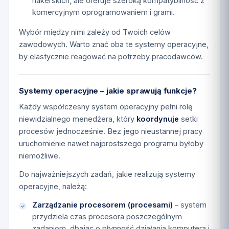
hakerskich, ale oferuje szeroką kompatybilność z
komercyjnym oprogramowaniem i grami.
Wybór między nimi zależy od Twoich celów
zawodowych. Warto znać oba te systemy operacyjne,
by elastycznie reagować na potrzeby pracodawców.
Systemy operacyjne – jakie sprawują funkcje?
Każdy współczesny system operacyjny pełni rolę
niewidzialnego menedżera, który
koordynuje
setki
procesów jednocześnie. Bez jego nieustannej pracy
uruchomienie nawet najprostszego programu byłoby
niemożliwe.
Do najważniejszych zadań, jakie realizują systemy
operacyjne, należą:
Zarządzanie procesorem (procesami)
– system
przydziela czas procesora poszczególnym
zadaniom, dbając o płynność działania komputera i