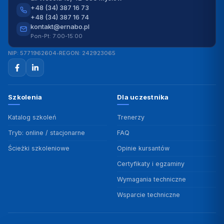
+48 (34) 387 16 73
+48 (34) 387 16 74
kontakt@ernabo.pl
Pon-Pt: 7:00-15:00
NIP: 5771962604
•
REGON: 242923065
Szkolenia
Dla uczestnika
Katalog szkoleń
Trenerzy
Tryb: online / stacjonarne
FAQ
Ścieżki szkoleniowe
Opinie kursantów
Certyfikaty i egzaminy
Wymagania techniczne
Wsparcie techniczne