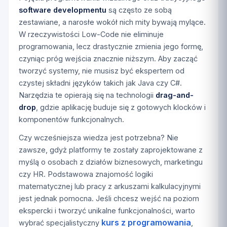
software developmentu
są często ze sobą
zestawiane, a narosłe wokół nich mity bywają mylące.
W rzeczywistości Low-Code nie eliminuje
programowania, lecz drastycznie zmienia jego formę,
czyniąc próg wejścia znacznie niższym. Aby zacząć
tworzyć systemy, nie musisz być ekspertem od
czystej składni języków takich jak Java czy C#.
Narzędzia te opierają się na technologii
drag-and-
drop
, gdzie aplikację buduje się z gotowych klocków i
komponentów funkcjonalnych.
Czy wcześniejsza wiedza jest potrzebna? Nie
zawsze, gdyż platformy te zostały zaprojektowane z
myślą o osobach z działów biznesowych, marketingu
czy HR. Podstawowa znajomość logiki
matematycznej lub pracy z arkuszami kalkulacyjnymi
jest jednak pomocna. Jeśli chcesz wejść na poziom
ekspercki i tworzyć unikalne funkcjonalności, warto
kurs z programowania
wybrać specjalistyczny
,