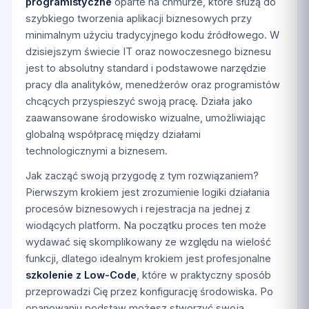
programistyczne
oparte na chmurze, które służą do
szybkiego tworzenia aplikacji biznesowych przy
minimalnym użyciu tradycyjnego kodu źródłowego. W
dzisiejszym świecie IT oraz nowoczesnego biznesu
jest to absolutny standard i podstawowe narzędzie
pracy dla analityków, menedżerów oraz programistów
chcących przyspieszyć swoją pracę. Działa jako
zaawansowane środowisko wizualne, umożliwiając
globalną współpracę między działami
technologicznymi a biznesem.
Jak zacząć swoją przygodę z tym rozwiązaniem?
Pierwszym krokiem jest zrozumienie logiki działania
procesów biznesowych i rejestracja na jednej z
wiodących platform. Na początku proces ten może
wydawać się skomplikowany ze względu na wielość
funkcji, dlatego idealnym krokiem jest profesjonalne
szkolenie z Low-Code
, które w praktyczny sposób
przeprowadzi Cię przez konfigurację środowiska. Po
opanowaniu podstaw możesz stworzyć swoją