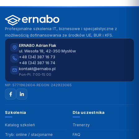
Profesjonalne szkolenia IT, biznesowe i specjalistyczne z
możliwością dofinansowania ze środków UE, BUR i KFS.
ERNABO Adrian Flak
ul. Wesoła 18, 42-350 Mysłów
+48 (34) 387 16 73
+48 (34) 387 16 74
kontakt@ernabo.pl
Pon-Pt: 7:00-15:00
NIP: 5771962604
•
REGON: 242923065
Szkolenia
Dla uczestnika
Katalog szkoleń
Trenerzy
Tryb: online / stacjonarne
FAQ