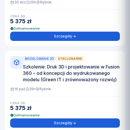
30 wrz
25h
Rybnik
CENA OD
5 375 zł
Dofinansowanie
Szczegóły
MODELOWANIE 3D
STACJONARNE
Szkolenie: Druk 3D i projektowanie w Fusion
360 – od koncepcji do wydrukowanego
modelu (Green IT i zrównoważony rozwój)
16 paź
25h
Rybnik
CENA OD
5 375 zł
Dofinansowanie
Szczegóły