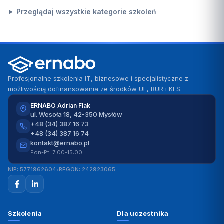
Przeglądaj wszystkie kategorie szkoleń
Profesjonalne szkolenia IT, biznesowe i specjalistyczne z
możliwością dofinansowania ze środków UE, BUR i KFS.
ERNABO Adrian Flak
ul. Wesoła 18, 42-350 Mysłów
+48 (34) 387 16 73
+48 (34) 387 16 74
kontakt@ernabo.pl
Pon-Pt: 7:00-15:00
NIP: 5771962604
•
REGON: 242923065
Szkolenia
Dla uczestnika