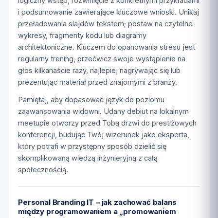
logiczny wstęp, rozwinięcie z konkretnymi przykładami
i podsumowanie zawierające kluczowe wnioski. Unikaj
przeładowania slajdów tekstem; postaw na czytelne
wykresy, fragmenty kodu lub diagramy
architektoniczne. Kluczem do opanowania stresu jest
regularny trening, przećwicz swoje wystąpienie na
głos kilkanaście razy, najlepiej nagrywając się lub
prezentując materiał przed znajomymi z branży.
Pamiętaj, aby dopasować język do poziomu
zaawansowania widowni. Udany debiut na lokalnym
meetupie otworzy przed Tobą drzwi do prestiżowych
konferencji, budując Twój wizerunek jako eksperta,
który potrafi w przystępny sposób dzielić się
skomplikowaną wiedzą inżynieryjną z całą
społecznością.
Personal Branding IT – jak zachować balans
między programowaniem a „promowaniem