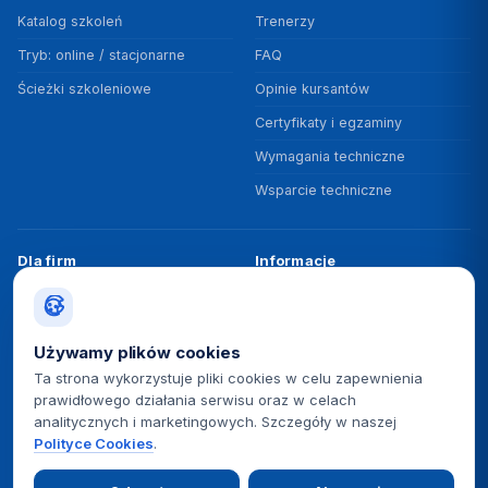
Katalog szkoleń
Trenerzy
Tryb: online / stacjonarne
FAQ
Ścieżki szkoleniowe
Opinie kursantów
Certyfikaty i egzaminy
Wymagania techniczne
Wsparcie techniczne
Dla firm
Informacje
Szkolenia zamknięte
O nas
Programy rozwojowe
Dofinansowania
Używamy plików cookies
Badanie potrzeb
Polityka jakości ISO 9001
Ta strona wykorzystuje pliki cookies w celu zapewnienia
prawidłowego działania serwisu oraz w celach
Rezerwacja terminu
BUR / PIFS
analitycznych i marketingowych. Szczegóły w naszej
Case studies B2B
Kontakt
Polityce Cookies
.