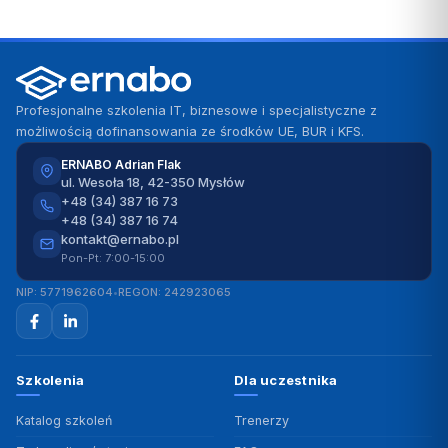
Profesjonalne szkolenia IT, biznesowe i specjalistyczne z
możliwością dofinansowania ze środków UE, BUR i KFS.
ERNABO Adrian Flak
ul. Wesoła 18, 42-350 Mysłów
+48 (34) 387 16 73
+48 (34) 387 16 74
kontakt@ernabo.pl
Pon-Pt: 7:00-15:00
NIP: 5771962604
•
REGON: 242923065
Szkolenia
Dla uczestnika
Katalog szkoleń
Trenerzy