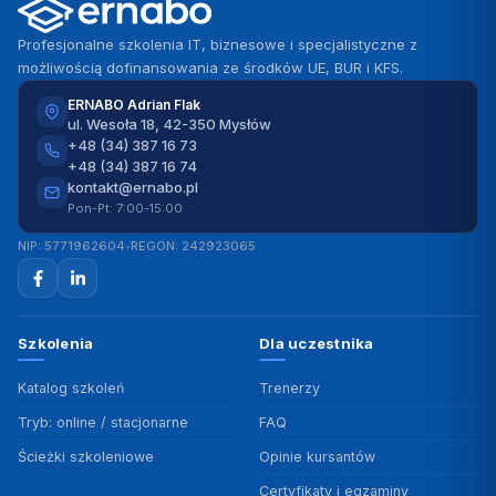
Profesjonalne szkolenia IT, biznesowe i specjalistyczne z
możliwością dofinansowania ze środków UE, BUR i KFS.
ERNABO Adrian Flak
ul. Wesoła 18, 42-350 Mysłów
+48 (34) 387 16 73
+48 (34) 387 16 74
kontakt@ernabo.pl
Pon-Pt: 7:00-15:00
NIP: 5771962604
•
REGON: 242923065
Szkolenia
Dla uczestnika
Katalog szkoleń
Trenerzy
Tryb: online / stacjonarne
FAQ
Ścieżki szkoleniowe
Opinie kursantów
Certyfikaty i egzaminy