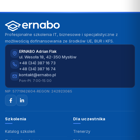
Profesjonalne szkolenia IT, biznesowe i specjalistyczne z
możliwością dofinansowania ze środków UE, BUR i KFS.
ERNABO Adrian Flak
ul. Wesoła 18, 42-350 Mysłów
+48 (34) 387 16 73
+48 (34) 387 16 74
kontakt@ernabo.pl
Pon-Pt: 7:00-15:00
NIP: 5771962604
•
REGON: 242923065
Szkolenia
Dla uczestnika
Katalog szkoleń
Trenerzy