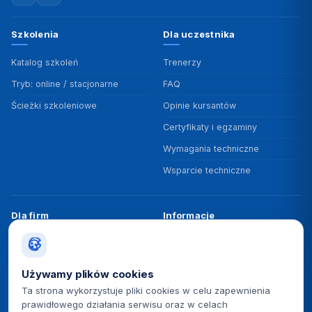
Szkolenia
Dla uczestnika
Katalog szkoleń
Trenerzy
Tryb: online / stacjonarne
FAQ
Ścieżki szkoleniowe
Opinie kursantów
Certyfikaty i egzaminy
Wymagania techniczne
Wsparcie techniczne
Dla firm
Informacje
Szkolenia zamknięte
O nas
Programy rozwojowe
Dofinansowania
Używamy plików cookies
Badanie potrzeb
Polityka jakości ISO 9001
Ta strona wykorzystuje pliki cookies w celu zapewnienia
prawidłowego działania serwisu oraz w celach
Rezerwacja terminu
BUR / PIFS