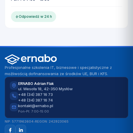
Odpowiedź w 24 h
Profesjonalne szkolenia IT, biznesowe i specjalistyczne z
możliwością dofinansowania ze środków UE, BUR i KFS.
ERNABO Adrian Flak
ul. Wesoła 18, 42-350 Mysłów
+48 (34) 387 16 73
+48 (34) 387 16 74
kontakt@ernabo.pl
Pon-Pt: 7:00-15:00
NIP: 5771962604
•
REGON: 242923065