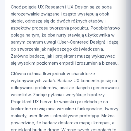
Choć pojęcia UX Research i UX Design są ze sobą
nierozerwalnie związane i często występują obok
siebie, odnoszą się do dwóch różnych etapów i
aspektów procesu tworzenia produktu. Podobieństwo
polega na tym, że oba nurty stawiają użytkownika w
samym centrum uwagi (User-Centered Design) i dążą
do stworzenia jak najlepszego doświadczenia.
Zarówno badacz, jak i projektant muszą wykazywać
się wysokim poziomem empatii i zrozumienia biznesu.
Główna różnica tkwi jednak w charakterze
wykonywanych zadań. Badacz UX koncentruje się na
odkrywaniu problemów, analizie danych i generowaniu
wniosków. Zadaje pytania i weryfikuje hipotezy.
Projektant UX bierze te wnioski i przekłada je na
konkretne rozwiązania wizualne i funkcjonalne, tworzy
makiety, user flows i interaktywne prototypy. Można
powiedzieć, że badacz dostarcza mapę i kompas, a
projektant buduje drogę. W mniejszych zespołach te