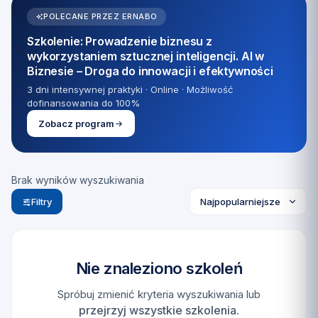
POLECANE PRZEZ ERNABO
Szkolenie: Prowadzenie biznesu z
wykorzystaniem sztucznej inteligencji. AI w
Biznesie – Droga do innowacji i efektywności
3 dni intensywnej praktyki · Online · Możliwość
dofinansowania do 100%
Zobacz program
Brak wyników wyszukiwania
Filtry
Nie znaleziono szkoleń
Spróbuj zmienić kryteria wyszukiwania lub
przejrzyj wszystkie szkolenia
.