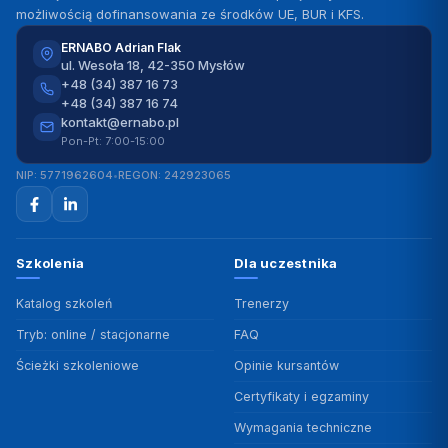
możliwością dofinansowania ze środków UE, BUR i KFS.
ERNABO Adrian Flak
ul. Wesoła 18, 42-350 Mysłów
+48 (34) 387 16 73
+48 (34) 387 16 74
kontakt@ernabo.pl
Pon-Pt: 7:00-15:00
NIP: 5771962604
•
REGON: 242923065
Szkolenia
Dla uczestnika
Katalog szkoleń
Trenerzy
Tryb: online / stacjonarne
FAQ
Ścieżki szkoleniowe
Opinie kursantów
Certyfikaty i egzaminy
Wymagania techniczne