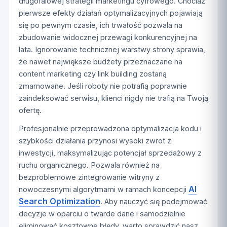
długofalowej strategii marketingu cyfrowego. Chociaż
pierwsze efekty działań optymalizacyjnych pojawiają
się po pewnym czasie, ich trwałość pozwala na
zbudowanie widocznej przewagi konkurencyjnej na
lata. Ignorowanie technicznej warstwy strony sprawia,
że nawet największe budżety przeznaczane na
content marketing czy link building zostaną
zmarnowane. Jeśli roboty nie potrafią poprawnie
zaindeksować serwisu, klienci nigdy nie trafią na Twoją
ofertę.
Profesjonalnie przeprowadzona optymalizacja kodu i
szybkości działania przynosi wysoki zwrot z
inwestycji, maksymalizując potencjał sprzedażowy z
ruchu organicznego. Pozwala również na
bezproblemowe zintegrowanie witryny z
AI
nowoczesnymi algorytmami w ramach koncepcji
Search Optimization
. Aby nauczyć się podejmować
decyzje w oparciu o twarde dane i samodzielnie
eliminować kosztowne błędy, warto sprawdzić nasz