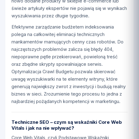
nowo dodane produkty w sklepie e-commerce lub
świeże artykuły ekspertów nie pojawią się w wynikach
wyszukiwania przez długie tygodnie.
Efektywne zarządzanie budżetem indeksowania
polega na całkowitej eliminacji technicznych
mankamentów marnujących cenny czas robotów. Do
najczęstszych problemów zalicza się błędy 404,
niepoprawne pętle przekierowań, powieloną treść
oraz zbędne skrypty spowalniające serwis.
Optymalizacja Crawl Budgetu pozwala skierować
uwagę wyszukiwarki na te elementy witryny, które
generują największy zwrot z inwestycji i budują realny
biznes w sieci. Zrozumienie tego procesu to jedna z
najbardziej pożądanych kompetencji w marketingu.
Techniczne SEO – czym są wskaźniki Core Web
Vitals i jak na nie wpływać?
Core Web Vitals, czyli Podstawowe Wskaźniki