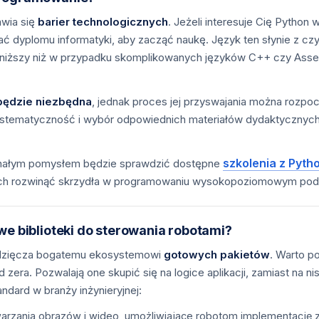
awia się
barier technologicznych
. Jeżeli interesuje Cię Python
dyplomu informatyki, aby zacząć naukę. Język ten słynie z czyt
ie niższy niż w przypadku skomplikowanych języków C++ czy Asse
będzie niezbędna
, jednak proces jej przyswajania można rozp
stematyczność i wybór odpowiednich materiałów dydaktycznych.
szkolenia z Pyth
konałym pomysłem będzie sprawdzić dostępne
ych rozwinąć skrzydła w programowaniu wysokopoziomowym pod
we biblioteki do sterowania robotami?
awdzięcza bogatemu ekosystemowi
gotowych pakietów
. Warto p
 zera. Pozwalają one skupić się na logice aplikacji, zamiast na n
ndard w branży inżynieryjnej:
twarzania obrazów i wideo, umożliwiające robotom implementacj