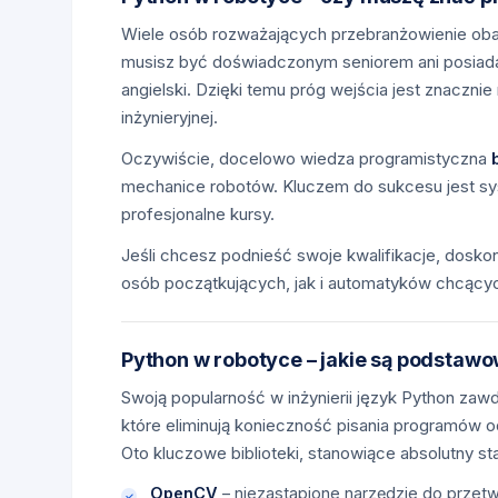
Wiele osób rozważających przebranżowienie ob
musisz być doświadczonym seniorem ani posiadać 
angielski. Dzięki temu próg wejścia jest znaczn
inżynieryjnej.
Oczywiście, docelowo wiedza programistyczna
mechanice robotów. Kluczem do sukcesu jest sy
profesjonalne kursy.
Jeśli chcesz podnieść swoje kwalifikacje, dos
osób początkujących, jak i automatyków chcąc
Python w robotyce – jakie są podstawo
Swoją popularność w inżynierii język Python z
które eliminują konieczność pisania programów od
Oto kluczowe biblioteki, stanowiące absolutny sta
OpenCV
– niezastąpione narzędzie do prze