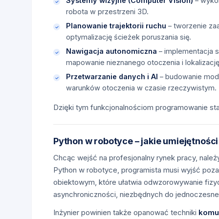
Systemy wizyjne (Computer Vision)
– wykor
robota w przestrzeni 3D.
Planowanie trajektorii ruchu
– tworzenie za
optymalizację ścieżek poruszania się.
Nawigacja autonomiczna
– implementacja 
mapowanie nieznanego otoczenia i lokalizację
Przetwarzanie danych i AI
– budowanie mode
warunków otoczenia w czasie rzeczywistym.
Dzięki tym funkcjonalnościom programowanie st
Python w robotyce – jakie umiejętnoś
Chcąc wejść na profesjonalny rynek pracy, nale
Python w robotyce, programista musi wyjść poza
obiektowym, które ułatwia odwzorowywanie fizy
asynchroniczności, niezbędnych do jednoczesneg
Inżynier powinien także opanować techniki
komun