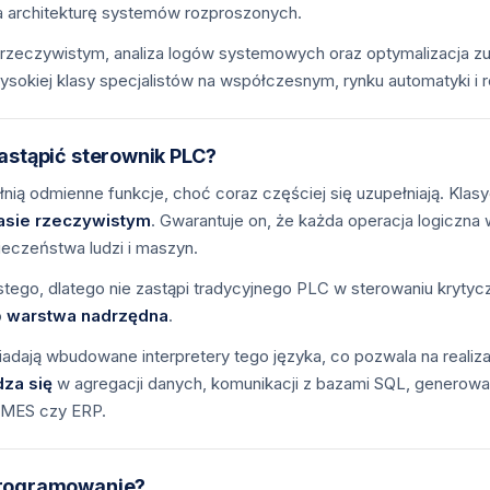
na architekturę systemów rozproszonych.
rzeczywistym, analiza logów systemowych oraz optymalizacja z
okiej klasy specjalistów na współczesnym, rynku automatyki i r
astąpić sterownik PLC?
łnią odmienne funkcje, choć coraz częściej się uzupełniają. Kl
asie rzeczywistym
. Gwarantuje on, że każda operacja logiczn
ieczeństwa ludzi i maszyn.
istego, dlatego nie zastąpi tradycyjnego PLC w sterowaniu kryt
o
warstwa nadrzędna
.
dają wbudowane interpretery tego języka, co pozwala na realiza
za się
w agregacji danych, komunikacji z bazami SQL, generowan
 MES czy ERP.
programowanie?