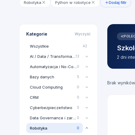
Robotyka
Python w robotyce
Dodaj filtr
Kategorie
Wyczyść
POLE
Wszystkie
42
Szkol
AI / Data / Transformacja AI
13
2 dni in
Automatyzacja i No-Code
0
Bazy danych
5
Brak wyników
Cloud Computing
0
CRM
0
Cyberbezpieczeństwo
5
Data Governance i zarządzanie danymi
0
Robotyka
0