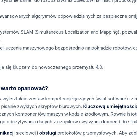
zystanie kamer do rozpoznawania obiektów na liniach produkcyjn
awansowanych algorytmów odpowiedzialnych za bezpieczne omija
systemów SLAM (Simultaneous Localization and Mapping), pozwa
.
li uczenia maszynowego bezpośrednio na pokładzie robotów, co 
aje się kluczem do nowoczesnego przemysłu 4.0.
ci warto opanować?
ży wykształcić zestaw kompetencji łączących świat software’u z
 pisanie zwykłych skryptów biurowych.
Kluczową umiejętności
cznych komponentów maszyn w kodzie źródłowym. Równie istotne
o odczytywania danych z czujników i wysyłania komend do silni
ikacji
sieciowej i
obsługi
protokołów przemysłowych. Aby zdo