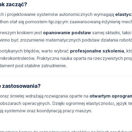
jak zacząć?
ych i projektowanie systemów autonomicznych wymagają
elasty
 Python stał się pomostem łączącym zaawansowaną inżynierię mecha
erwszym krokiem jest
opanowanie podstaw
samej składni, takic
no być zrozumienie matematycznych podstaw działania robotów,
 spotykanych błędów, warto wybrać
profesjonalne szkolenia
, k
mikrokontrolerów. Praktyczna nauka oparta na rzeczywistych pro
ndament pod stabilne zatrudnienie.
ne zastosowania?
oraz śmielej wdrażają rozwiązania oparte na
otwartym oprogra
 obszarach operacyjnych. Dzięki ogromnej elastyczności, język 
cją systemów oraz koordynacją pracy maszyn.