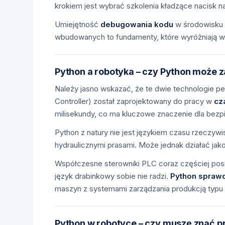
krokiem jest wybrać szkolenia kładzące nacisk 
Umiejętność
debugowania kodu
w środowisku 
wbudowanych to fundamenty, które wyróżniają wys
Python a robotyka – czy Python może z
Należy jasno wskazać, że te dwie technologie pe
Controller) został zaprojektowany do pracy w
cz
milisekundy, co ma kluczowe znaczenie dla bezp
Python z natury nie jest językiem czasu rzeczyw
hydraulicznymi prasami. Może jednak działać jak
Współczesne sterowniki PLC coraz częściej posia
język drabinkowy sobie nie radzi.
Python sprawd
maszyn z systemami zarządzania produkcją typu
Python w robotyce – czy muszę znać 