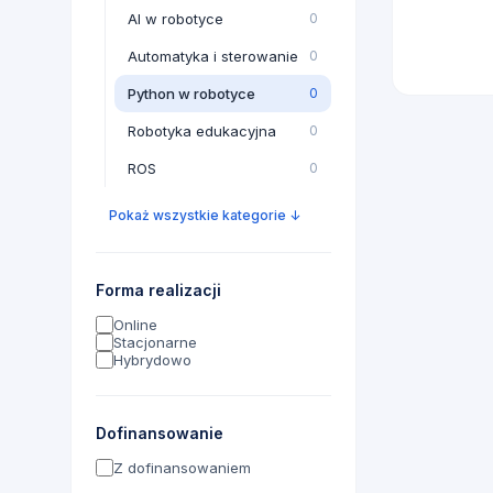
AI w robotyce
0
Automatyka i sterowanie
0
Python w robotyce
0
Robotyka edukacyjna
0
ROS
0
Pokaż wszystkie kategorie
↓
Forma realizacji
Online
Stacjonarne
Hybrydowo
Dofinansowanie
Z dofinansowaniem