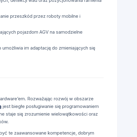
ych, detekcji wad oraz pozycjonowania ramienia
nie przeszkód przez roboty mobilne i
lających pojazdom AGV na samodzielne
umożliwia im adaptację do zmieniających się
 hardware’em. Rozważając rozwój w obszarze
ą
jest biegłe posługiwanie się programowaniem
 staje się zrozumienie wielowątkowości oraz
ków.
być te zaawansowane kompetencje, dobrym