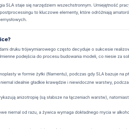
ogia SLA staje się narzędziem wszechstronnym. Umiejętność pra
ostprocessingu to kluczowe elementy, które odróżniają amatoró
rzemysłowych.
nice?
ami druku trójwymiarowego często decyduje o sukcesie realizo
dmienne podejścia do procesu budowania modeli, co niesie za 
oplasty w formie żyłki (filamentu), podczas gdy SLA bazuje na 
 niemal idealnie gładkie krawędzie i niewidoczne warstwy, podcz
kazują anizotropię (są słabsze na łączeniach warstw), natomiast
towe niemal od razu, a żywica wymaga dokładnego mycia w alkoh