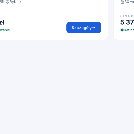
25h
Rybnik
30 w
CENA O
zł
5 37
Szczegóły
owanie
Dofin