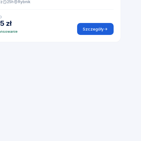
rz
25h
Rybnik
D
5 zł
Szczegóły
ansowanie