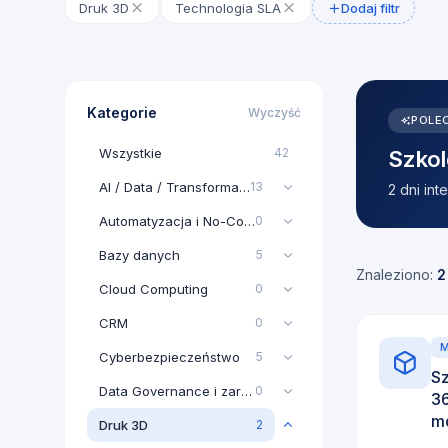
Druk 3D
Technologia SLA
Dodaj filtr
Kategorie
Wyczyść
POLE
Wszystkie
42
Szkol
AI / Data / Transformacja AI
13
2 dni in
Automatyzacja i No-Code
0
Bazy danych
5
Znaleziono:
2
Cloud Computing
0
CRM
0
M
Cyberbezpieczeństwo
5
Sz
Data Governance i zarządzanie danymi
0
3
mo
Druk 3D
2