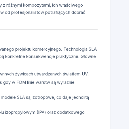
cy z różnymi kompozytami, ich właściwego
w od profesjonalistów potrafiących dobrać
wanego projektu komercyjnego. Technologia SLA
sobą konkretne konsekwencje praktyczne. Główne
płynnych żywicach utwardzanych światłem UV.
as gdy w FDM linie warstw są wyraźnie
 modele SLA są izotropowe, co daje jednolitą
olu izopropylowym (IPA) oraz dodatkowego