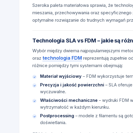
Szeroka paleta materiałowa sprawia, że technol
mieszania, przechowywania oraz specyficznego p
optymalne rozwiązanie do trudnych wymagań p
Technologia SLA vs FDM – jakie są róż
Wybór między dwiema najpopularniejszymi metod
technologia FDM
oraz
reprezentują zupełnie o
różnice pomiędzy tymi systemami obejmują:
Materiał wyjściowy
– FDM wykorzystuje term
Precyzja i jakość powierzchni
– SLA oferuje
wyczuwalne.
Właściwości mechaniczne
– wydruki FDM wy
wytrzymałość w każdym kierunku.
Postprocessing
– modele z filamentu są go
doświetlania.