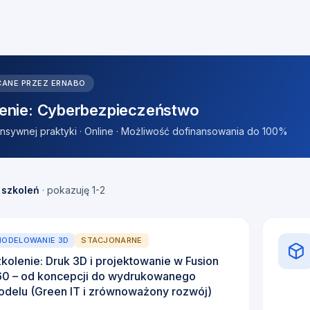
CANE PRZEZ ERNABO
enie: Cyberbezpieczeństwo
tensywnej praktyki · Online · Możliwość dofinansowania do 100%
 szkoleń
· pokazuję 1-2
ODELOWANIE 3D
STACJONARNE
kolenie: Druk 3D i projektowanie w Fusion
60 – od koncepcji do wydrukowanego
delu (Green IT i zrównoważony rozwój)