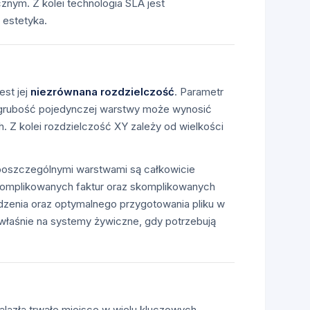
nym. Z kolei technologia SLA jest
 estetyka.
est jej
niezrównana rozdzielczość
. Parametr
, grubość pojedynczej warstwy może wynosić
. Z kolei rozdzielczość XY zależy od wielkości
poszczególnymi warstwami są całkowicie
skomplikowanych faktur oraz skomplikowanych
ądzenia oraz optymalnego przygotowania pliku w
 właśnie na systemy żywiczne, gdy potrzebują
lazła trwałe miejsce w wielu kluczowych