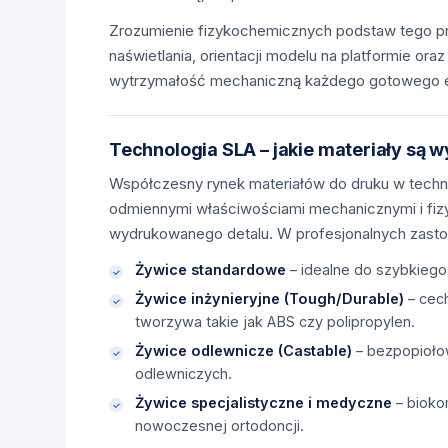
Zrozumienie fizykochemicznych podstaw tego pr
naświetlania, orientacji modelu na platformie or
wytrzymałość mechaniczną każdego gotowego 
Technologia SLA – jakie materiały są
Współczesny rynek materiałów do druku w technol
odmiennymi właściwościami mechanicznymi i fiz
wydrukowanego detalu. W profesjonalnych zastos
Żywice standardowe
– idealne do szybkiego
Żywice inżynieryjne (Tough/Durable)
– cech
tworzywa takie jak ABS czy polipropylen.
Żywice odlewnicze (Castable)
– bezpopiołow
odlewniczych.
Żywice specjalistyczne i medyczne
– bioko
nowoczesnej ortodoncji.