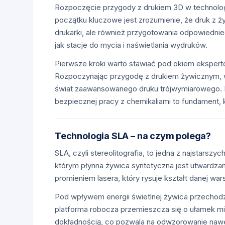
Rozpoczęcie przygody z drukiem 3D w technolo
początku kluczowe jest zrozumienie, że druk z 
drukarki, ale również przygotowania odpowiedni
jak stacje do mycia i naświetlania wydruków.
Pierwsze kroki warto stawiać pod okiem eksper
Rozpoczynając przygodę z drukiem żywicznym, w
świat zaawansowanego druku trójwymiarowego. Pr
bezpiecznej pracy z chemikaliami to fundament, k
Technologia SLA – na czym polega?
SLA, czyli stereolitografia, to jedna z najstarsz
którym płynna żywica syntetyczna jest utwardzan
promieniem lasera, który rysuje kształt danej wa
Pod wpływem energii świetlnej żywica przechodz
platforma robocza przemieszcza się o ułamek mil
dokładnością, co pozwala na odwzorowanie nawet