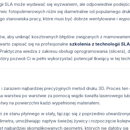
gii SLA może wydawać się wyzwaniem, ale odpowiednie podejśc
żywic fotopolimerowych różni się diametralnie od popularnego d
ego stanowiska pracy, które musi być dobrze wentylowane i wypo
tów, aby uniknąć kosztownych błędów związanych z marnowaniem
arto zapisać się na profesjonalne
szkolenia z technologii SLA
aktyczna wiedza z zakresu obsługi oprogramowania (slicera), d
tóry pozwoli Ci w pełni wykorzystać potencjał tkwiący w tej techn
ych i zarazem najbardziej precyzyjnych metod druku 3D. Proces ten 
a warstwa po warstwie za pomocą wiązki światła laserowego lub 
rstwy na powierzchni kadzi wypełnionej materiałem.
i ze stanu płynnego w stały, łącząc się z poprzednio utwardzon
imetra, umożliwiając napływ świeżej żywicy i rozpoczęcie kolej
 najbardziej skomplikowanych geometrii, których nie dałoby się