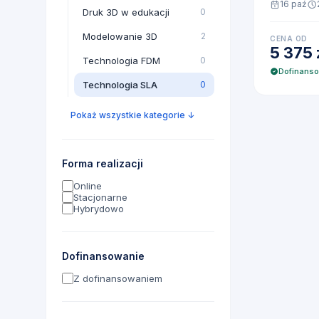
16 paź
Druk 3D w edukacji
0
Modelowanie 3D
2
CENA OD
5 375 
Technologia FDM
0
Dofinans
Technologia SLA
0
Pokaż wszystkie kategorie
↓
Forma realizacji
Online
Stacjonarne
Hybrydowo
Dofinansowanie
Z dofinansowaniem