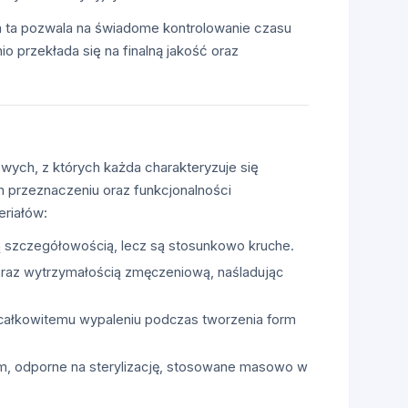
a ta pozwala na świadome kontrolowanie czasu
o przekłada się na finalną jakość oraz
wych, z których każda charakteryzuje się
przeznaczeniu oraz funkcjonalności
eriałów:
ką szczegółowością, lecz są stosunkowo kruche.
oraz wytrzymałością zmęczeniową, naśladując
ą całkowitemu wypaleniu podczas tworzenia form
em, odporne na sterylizację, stosowane masowo w