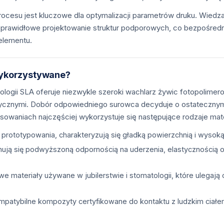
ocesu jest kluczowe dla optymalizacji parametrów druku. Wiedz
az prawidłowe projektowanie struktur podporowych, co bezpośredni
elementu.
 wykorzystywane?
ogii SLA oferuje niezwykle szeroki wachlarz żywic fotopolimero
ycznymi. Dobór odpowiedniego surowca decyduje o ostatecznym 
owaniach najczęściej wykorzystuje się następujące rodzaje mat
 prototypowania, charakteryzują się gładką powierzchnią i wyso
ują się podwyższoną odpornością na uderzenia, elastycznością 
e materiały używane w jubilerstwie i stomatologii, które ulegaj
mpatybilne kompozyty certyfikowane do kontaktu z ludzkim ciał