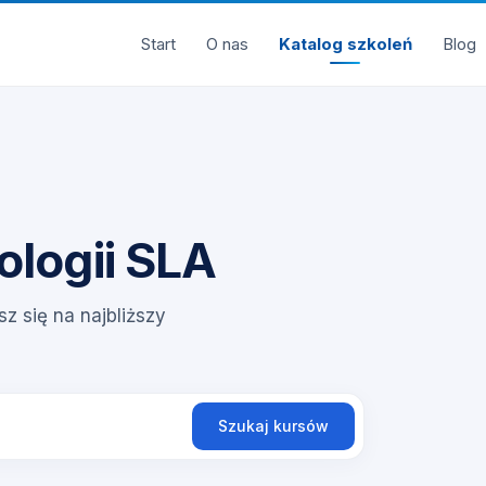
Start
O nas
Katalog szkoleń
Blog
ologii SLA
sz się na najbliższy
Szukaj kursów