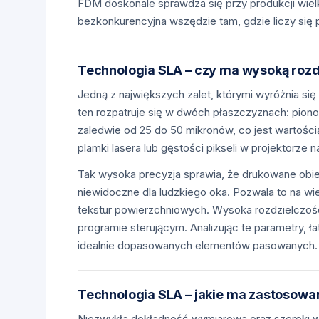
FDM doskonale sprawdza się przy produkcji wiel
bezkonkurencyjna wszędzie tam, gdzie liczy się
Technologia SLA – czy ma wysoką rozd
Jedną z największych zalet, którymi wyróżnia się
ten rozpatruje się w dwóch płaszczyznach: pion
zaledwie od 25 do 50 mikronów, co jest wartości
plamki lasera lub gęstości pikseli w projektorze
Tak wysoka precyzja sprawia, że drukowane obi
niewidoczne dla ludzkiego oka. Pozwala to na w
tekstur powierzchniowych. Wysoka rozdzielczość
programie sterującym. Analizując te parametry, 
idealnie dopasowanych elementów pasowanych.
Technologia SLA – jakie ma zastosowa
Niezwykła dokładność wymiarowa oraz szeroki wa