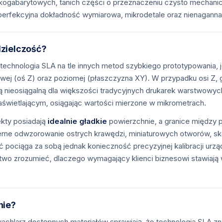
kogabarytowych, tanich części o przeznaczeniu czysto mechanicz
 perfekcyjna dokładność wymiarowa, mikrodetale oraz nienaganna
zielczość?
 technologia SLA na tle innych metod szybkiego prototypowania, j
owej (oś Z) oraz poziomej (płaszczyzna XY). W przypadku osi Z
ą nieosiągalną dla większości tradycyjnych drukarek warstwowych
 naświetlającym, osiągając wartości mierzone w mikrometrach.
ekty posiadają
idealnie gładkie
powierzchnie, a granice między 
ierne odwzorowanie ostrych krawędzi, miniaturowych otworów, 
 pociąga za sobą jednak konieczność precyzyjnej kalibracji urz
łatwo zrozumieć, dlaczego wymagający klienci biznesowi stawiają
nie?
chlarz dostępnych materiałów sprawiają, że technologia SLA zna