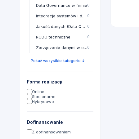
Data Governance w firmie
0
Integracja systemów i danych
0
Jakość danych (Data Quality)
0
RODO techniczne
0
Zarządzanie danymi w organizacji
0
Pokaż wszystkie kategorie
↓
Forma realizacji
Online
Stacjonarne
Hybrydowo
Dofinansowanie
Z dofinansowaniem