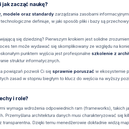
i jak zacząć naukę?
y, modele oraz standardy
zarządzania zasobami informacyjnymi 
technologiczne definiuje, w jaki sposób pliki i bazy są przecho
ijającą się dziedziną? Pierwszym krokiem jest solidne zrozumie
roces ten może wydawać się skomplikowany ze względu na konie
skonałym punktem wyjścia jest profesjonalne
szkolenie z arch
nie struktur informatycznych.
a powiązań pozwoli Ci się
sprawnie poruszać
w ekosystemie pr
 tych zasad w stopniu biegłym to klucz do wejścia na wyższy pozi
echy i role?
znymi wymaga wdrożenia odpowiednich ram (frameworks), takic
. Przemyślana architektura danych musi charakteryzować się k
az transparentna. Dzięki temu menedżerowie dokładnie widzą ma