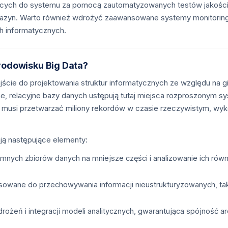
ających do systemu za pomocą zautomatyzowanych testów jakości
yn. Warto również wdrożyć zaawansowane systemy monitoringu (o
ch informatycznych.
rodowisku Big Data?
ście do projektowania struktur informatycznych ze względu na 
ne, relacyjne bazy danych ustępują tutaj miejsca rozproszonym
u musi przetwarzać miliony rekordów w czasie rzeczywistym, wyko
ją następujące elementy:
omnych zbiorów danych na mniejsze części i analizowanie ich rów
owane do przechowywania informacji nieustrukturyzowanych, tak
ożeń i integracji modeli analitycznych, gwarantująca spójność ar