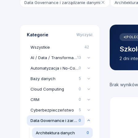
Data Governance i zarządzanie danymi
Architektur
Kategorie
Wyczyść
POLE
Wszystkie
42
Szkol
AI / Data / Transformacja AI
13
2 dni in
Automatyzacja i No-Code
0
Bazy danych
5
Brak wyników
Cloud Computing
0
CRM
0
Cyberbezpieczeństwo
5
Data Governance i zarządzanie danymi
0
Architektura danych
0