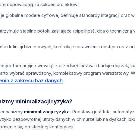
óre odpowiadają za sukces projektów:
uje globalne modele cyfrowe, definiuje standardy integracji ora
utrzymuje stabilne potoki zasilające (pipelines), dba o technic
ść definicji biznesowych, kontroluje uprawnienia dostępu oraz 
osy informacyjne wewnątrz przedsiębiorstwa i buduje dojrzałą ku
arto wybrać sprawdzony, kompleksowy program warsztatowy. Wsz
enia z zakresu baz danych
.
izmy minimalizacji ryzyka?
 mechanizmy
minimalizacji ryzyka
. Podstawą jest tutaj automatyz
ryzyko bezpowrotnej utraty danych w chmurze lub na dyskach lo
ięcie się do stabilnej konfiguracji.