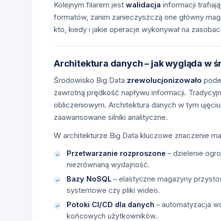
Kolejnym filarem jest
walidacja
informacji trafi
formatów, zanim zanieczyszczą one główny magaz
kto, kiedy i jakie operacje wykonywał na zasoba
Architektura danych – jak wygląda w ś
Środowisko Big Data
zrewolucjonizowało
podej
zawrotną prędkość napływu informacji. Tradycyj
obliczeniowym. Architektura danych w tym ujęci
zaawansowane silniki analityczne.
W architekturze Big Data kluczowe znaczenie ma
Przetwarzanie rozproszone
– dzielenie ogr
niezrównaną wydajność.
Bazy NoSQL
– elastyczne magazyny przystos
systemowe czy pliki wideo.
Potoki CI/CD dla danych
– automatyzacja wdr
końcowych użytkowników.