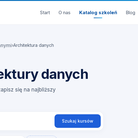
Start
O nas
Katalog szkoleń
Blog
anymi
›
Architektura danych
tektury danych
apisz się na najbliższy
Szukaj kursów