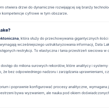
ym otwiera drzwi do dynamicznie rozwijającej się branży techno
je kompetencje cyfrowe w tym obszarze.
Lake?
ektoniczna
, która służy do przechowywania gigantycznych iloś
wymagają wcześniejszego ustrukturyzowania informacji, Data Lake 
tępnych restrykcji. To elastyczna i tania przestrzeń sieciowa 
 dostęp do miliona surowych rekordów, które analitycy i system
yko, że bez odpowiedniego nadzoru i zarządzania uprawnieniami, 
rium i poprawnie konfigurować procesy analityczne, wymagana j
przestrzeni bywa wyzwaniem, ale nauka pod okiem doświadczonyc