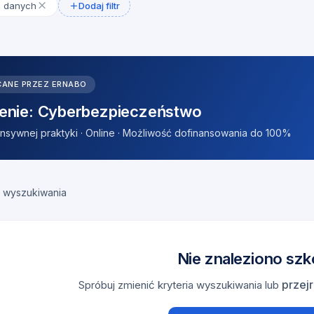
a danych
Dodaj filtr
CANE PRZEZ ERNABO
enie: Cyberbezpieczeństwo
tensywnej praktyki · Online · Możliwość dofinansowania do 100%
 wyszukiwania
Nie znaleziono szk
przejr
Spróbuj zmienić kryteria wyszukiwania lub