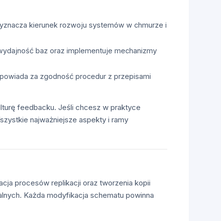
z wyznacza kierunek rozwoju systemów w chmurze i
zną wydajność baz oraz implementuje mechanizmy
odpowiada za zgodność procedur z przepisami
lturę feedbacku. Jeśli chcesz w praktyce
ystkie najważniejsze aspekty i ramy
acja procesów replikacji oraz tworzenia kopii
kalnych. Każda modyfikacja schematu powinna