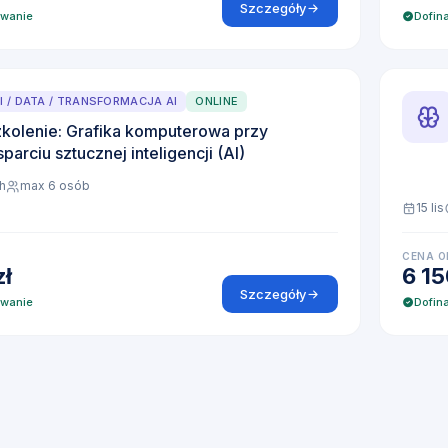
Szczegóły
owanie
Dofin
I / DATA / TRANSFORMACJA AI
ONLINE
kolenie: Grafika komputerowa przy
parciu sztucznej inteligencji (AI)
h
max 6 osób
15 lis
CENA O
zł
6 15
Szczegóły
owanie
Dofin