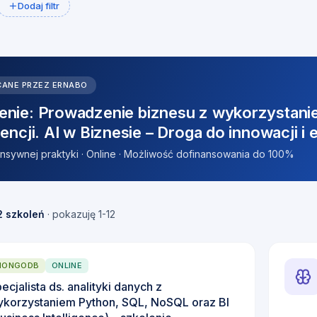
Dodaj filtr
CANE PRZEZ ERNABO
enie: Prowadzenie biznesu z wykorzystani
igencji. AI w Biznesie – Droga do innowacji i
tensywnej praktyki · Online · Możliwość dofinansowania do 100%
2 szkoleń
· pokazuję 1-12
MONGODB
ONLINE
ecjalista ds. analityki danych z
korzystaniem Python, SQL, NoSQL oraz BI