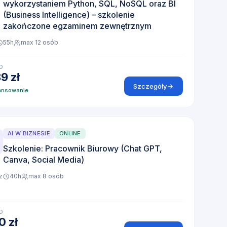
wykorzystaniem Python, SQL, NoSQL oraz BI
(Business Intelligence) – szkolenie
zakończone egzaminem zewnętrznym
55h
max 12 osób
D
9 zł
Szczegóły
ansowanie
AI W BIZNESIE
ONLINE
Szkolenie: Pracownik Biurowy (Chat GPT,
Canva, Social Media)
z
40h
max 8 osób
D
0 zł