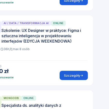
Szczegóły
ansowanie
AI / DATA / TRANSFORMACJA AI
ONLINE
Szkolenie: UX Designer w praktyce: Figma i
sztuczna inteligencja w projektowaniu
interfejsów (EDYCJA WEEKENDOWA)
e
36h
max 8 osób
D
0 zł
Szczegóły
ansowanie
MONGODB
ONLINE
Specjalista ds. analityki danych z