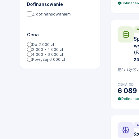
Dofinans
Dofinansowanie
Z dofinansowaniem
Cena
Sp
Do 2 000 zł
wy
2 000 - 4 000 zł
(B
4 000 - 6 000 zł
z
Powyżej 6 000 zł
12 sty
5
CENA OD
6 089 
Dofinans
A
Sz