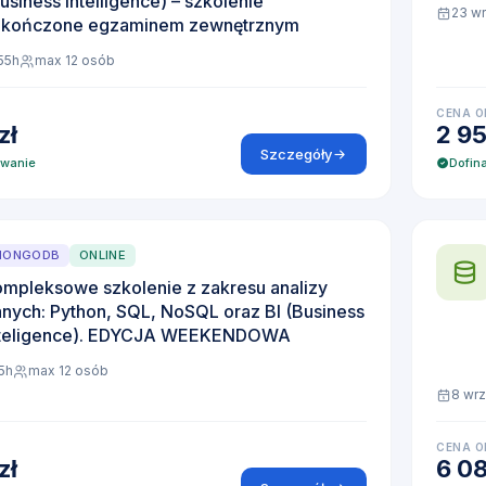
usiness Intelligence) – szkolenie
23 w
akończone egzaminem zewnętrznym
55h
max 12 osób
CENA O
zł
2 95
Szczegóły
owanie
Dofin
MONGODB
ONLINE
mpleksowe szkolenie z zakresu analizy
nych: Python, SQL, NoSQL oraz BI (Business
nteligence). EDYCJA WEEKENDOWA
5h
max 12 osób
8 wrz
CENA O
zł
6 08