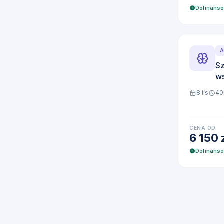
Dofinans
A
Sz
ws
8 lis
40
CENA OD
6 150 
Dofinans