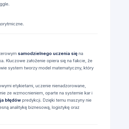
ggle.
gorytmiczne.
puterowym
samodzielnego uczenia się
na
. Kluczowe założenie opiera się na fakcie, że
stawie system tworzy model matematyczny, który
owymi etykietami, uczenie nienadzorowane,
ie ze wzmocnieniem, oparte na systemie kar i
cja błędów
predykcji. Dzięki temu maszyny nie
esną analitykę biznesową, logistykę oraz