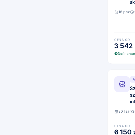
sk
16 paź
CENA OD
3 542 
Dofinans
A
Sz
sz
i
20 lis
3
CENA OD
6 150 