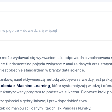
w pigułce – dowiedz się więcej!
 może wydawać się wyzwaniem, ale odpowiednio zaplanowana 
 fundamentalne pojęcia związane z analizą danych oraz statystyk
ry jest obecnie standardem w branży data science.
czników, najefektywniejszą metodą zdobywania wiedzy jest prakt
lenia z Machine Learning
, które systematyzują wiedzę i ofe
trukturyzowany program to podstawa sukcesu. Pierwsze kroki p
ególności algebry liniowej i prawdopodobieństwa.
tek do manipulacji danymi, takich jak Pandas i NumPy.